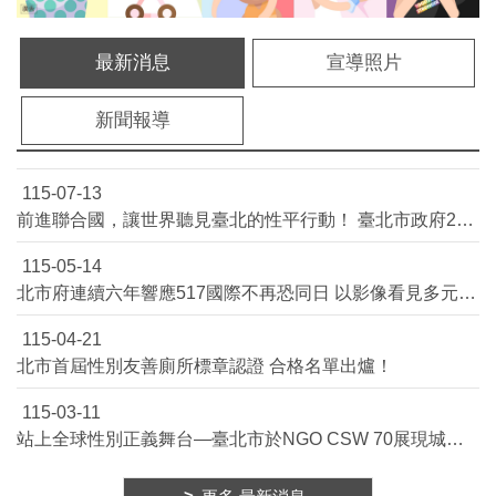
平
等
委
最新消息
宣導照片
員
會
新聞報導
性
別
友
115-07-13
善
前進聯合國，讓世界聽見臺北的性平行動！ 臺北市政府2027年聯合國CSW & NGO CSW民間代表徵選開跑！
廁
所
115-05-14
認
北市府連續六年響應517國際不再恐同日 以影像看見多元生命風景
證
計
115-04-21
畫
北市首屆性別友善廁所標章認證 合格名單出爐！
性
別
115-03-11
主
站上全球性別正義舞台—臺北市於NGO CSW 70展現城市治理實力！
流
化