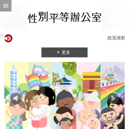
跳到主要內容區塊
進
階
搜
尋
:::
:::
政策推動不
更多
ENGLISH
性
別
平
等
辦
公
室
性
別