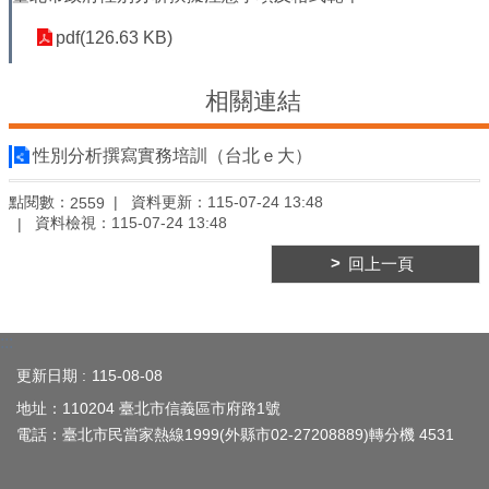
平
等
pdf(126.63 KB)
委
員
會
相關連結
性
性別分析撰寫實務培訓（台北ｅ大）
別
友
點閱數：
資料更新：
115-07-24 13:48
善
2559
資料檢視：
115-07-24 13:48
廁
所
回上一頁
認
證
計
畫
:::
更新日期
115-08-08
性
別
地址：110204 臺北市信義區市府路1號
主
電話：臺北市民當家熱線1999(外縣市02-27208889)轉分機 4531
流
化