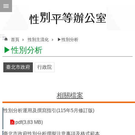
跳到主要內容區塊
進
階
搜
尋
:::
:::
首頁
性別主流化
▶性別分析
▶性別分析
ENGLISH
臺北市政府
行政院
性
別
平
等
相關檔案
辦
公
性別分析運用及撰寫指引(115年5月修訂版)
室
pdf(3.83 MB)
性
別
臺北市政府性別分析撰擬注意事項及格式範本