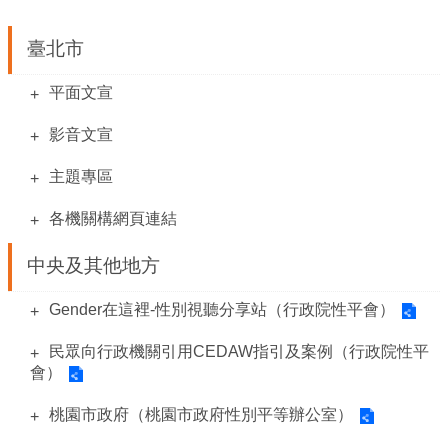
平
等
委
臺北市
員
會
平面文宣
性
影音文宣
別
友
主題專區
善
廁
各機關構網頁連結
所
認
中央及其他地方
證
計
Gender在這裡-性別視聽分享站（行政院性平會）
畫
性
民眾向行政機關引用CEDAW指引及案例（行政院性平
別
會）
主
流
桃園市政府（桃園市政府性別平等辦公室）
化