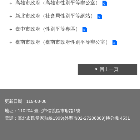
高雄市政府（高雄市性別平等辦公室）
臺
北
新北市政府（社會局性別平等網站）
亮
點
臺中市政府（性別平等專區）
國
臺南市政府（臺南市政府性別平等辦公室）
際
參
與
回上一頁
宣
導
媒
材
:::
更新日期
115-08-08
法
規
地址：110204 臺北市信義區市府路1號
政
電話：臺北市民當家熱線1999(外縣市02-27208889)轉分機 4531
策
資