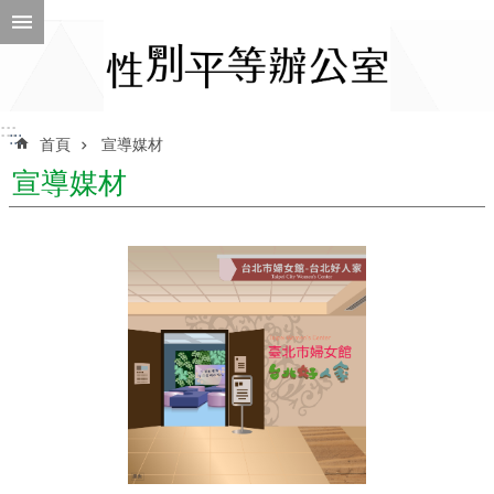
跳到主要內容區塊
進
階
搜
尋
:::
:::
首頁
宣導媒材
宣導媒材
ENGLISH
性
別
平
等
辦
公
室
性
別