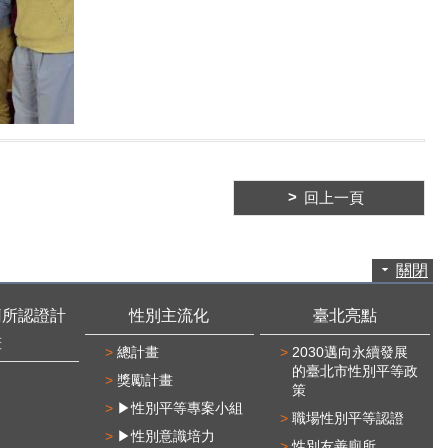
回上一頁
關閉
廁所認證計
性別主流化
臺北亮點
畫
總計畫
2030邁向永續發展
的臺北市性別平等政
獎勵計畫
策
▶性別平等專案小組
職場性別平等認證
▶性別意識培力
性別友善廁所