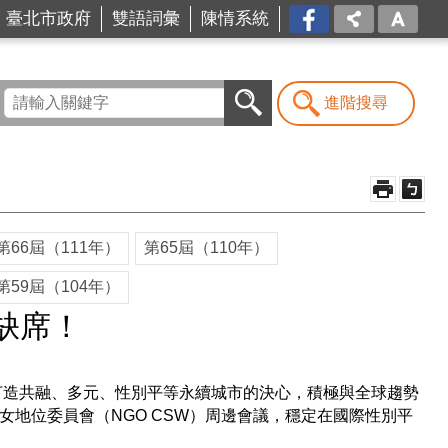
台北
臺北市政府
雙語詞彙
陳情系統
市商
業處-
我是
商Ya
進階搜尋
人
第66屆（111年）
第65屆（110年）
第59屆（104年）
缺席！
際展現打造共融、多元、性別平等永續城市的決心，積極與全球趨勢
女地位委員會（NGO CSW）周邊會議，穩定在國際性別平