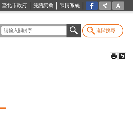
台北
臺北市政府
雙語詞彙
陳情系統
市商
業處-
我是
商Ya
進階搜尋
人