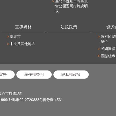
臺北市性別平等委員
會公開透明措施說明
表
宣導媒材
法規政策
資源
臺北市
政府所屬
單位
中央及其他地方
民間團體
國際組織
宣告
著作權聲明
隱私權政策
信義區市府路1號
(外縣市02-27208889)轉分機 4531