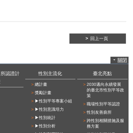
回上一頁
關閉
廁所認證計
性別主流化
臺北亮點
畫
總計畫
2030邁向永續發展
的臺北市性別平等政
獎勵計畫
策
▶性別平等專案小組
職場性別平等認證
▶性別意識培力
性別友善廁所
▶性別統計
跨性別相關措施及服
▶性別分析
務方案