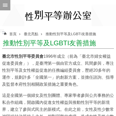
跳到主要內容區塊
進
階
搜
尋
:::
:::
首頁
臺北亮點
推動性別平等及LGBTI友善措施
推動性別平等及LGBTI友善措施
ENGLISH
臺北市性別平等委員會
1996年成立（前為「臺北市婦女權益
性
促進委員會」），是臺灣第一個由官方成立、民間參與，專注
別
性別平等及女性權益促進的任務編組委員會，歷經20多年的
平
運作，規劃許多「全國第一」的創新方案，並擔任諮詢、指導
等
及監督本府性別相關政策措施之重要角色。
辦
公
這是全國第一個婦女及性別團體、專家學者參與公共事務的公
室
私合作組織，開啟國內促進女性權益與推動性別平等的新境
性
界，建立了參與式民主的新模式。在此之前，女性及性少數常
別