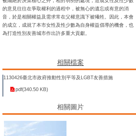
平
被隔絕於決策核心之外，相對弱勢的處境，造成女性及性少數
等
的意見往往在爭取權利的過程中，被無心的遺忘或有意的消
委
音，於是相關權益及需求常在父權意識下被犧牲。因此，本會
員
的成立，成就了本市女性及性少數為自身權益倡導的機會，也
會
為打造性別友善城市作出許多重大貢獻。
性
別
友
善
相關檔案
廁
所
認
1130426臺北市政府推動性別平等及LGBT友善措施
證
計
pdf(340.50 KB)
畫
相關圖片
性
別
主
流
化