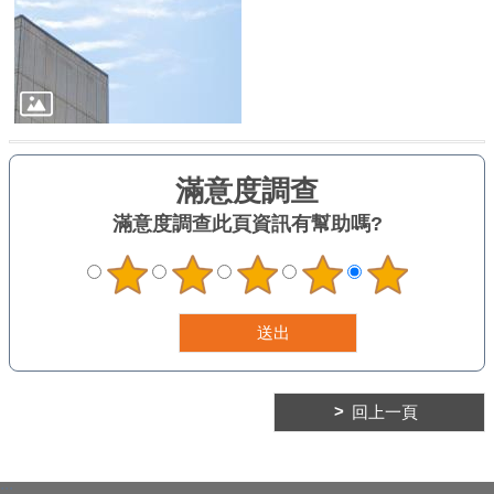
臺
北
亮
點
國
際
參
與
滿意度調查
此頁資訊有幫助嗎?
宣
導
媒
材
法
規
政
回上一頁
策
資
:::