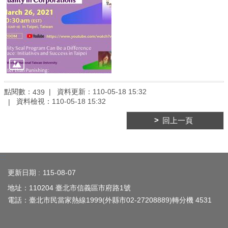
臺
北
亮
點
國
際
參
點閱數：
資料更新：
110-05-18 15:32
439
與
資料檢視：
110-05-18 15:32
宣
回上一頁
導
媒
材
:::
法
更新日期
115-08-07
規
政
地址：110204 臺北市信義區市府路1號
策
電話：臺北市民當家熱線1999(外縣市02-27208889)轉分機 4531
資