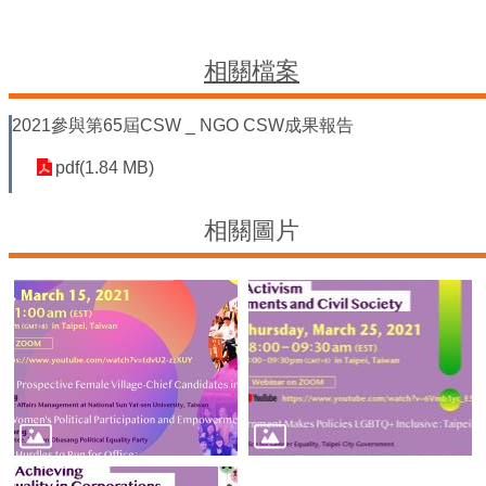
平
等
委
相關檔案
員
會
2021參與第65屆CSW _ NGO CSW成果報告
性
別
pdf(1.84 MB)
友
善
廁
相關圖片
所
認
證
計
畫
性
別
主
流
化