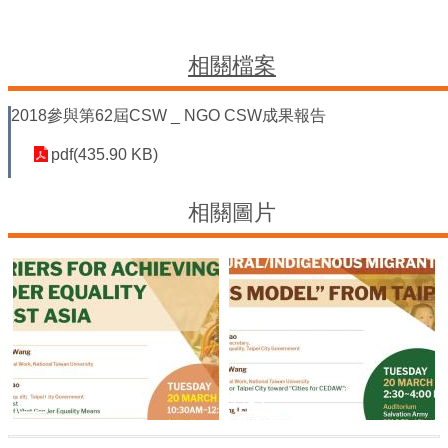
平
等
委
相關檔案
員
會
2018參與第62屆CSW _ NGO CSW成果報告
性
別
pdf(435.90 KB)
友
善
廁
相關圖片
所
認
證
計
畫
性
別
主
流
化