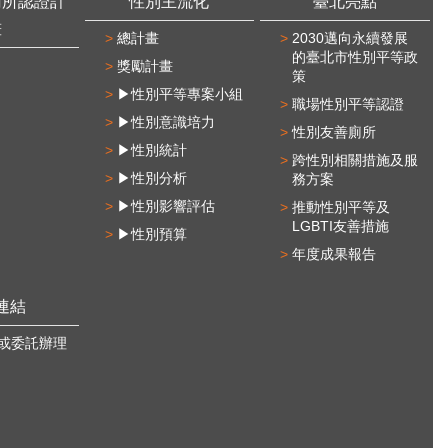
廁所認證計
性別主流化
臺北亮點
畫
總計畫
2030邁向永續發展
的臺北市性別平等政
獎勵計畫
策
▶性別平等專案小組
職場性別平等認證
▶性別意識培力
性別友善廁所
▶性別統計
跨性別相關措施及服
▶性別分析
務方案
▶性別影響評估
推動性別平等及
LGBTI友善措施
▶性別預算
年度成果報告
連結
或委託辦理