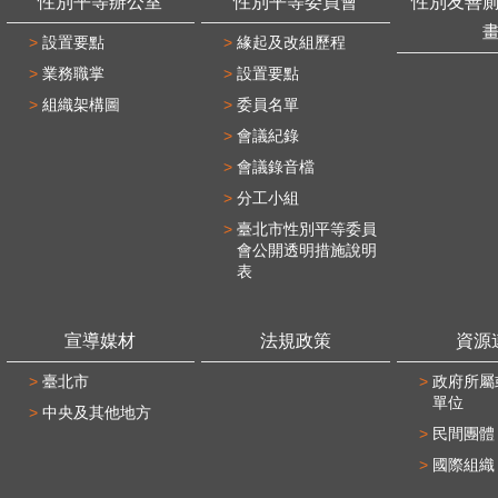
性別平等辦公室
性別平等委員會
性別友善
設置要點
緣起及改組歷程
業務職掌
設置要點
組織架構圖
委員名單
會議紀錄
會議錄音檔
分工小組
臺北市性別平等委員
會公開透明措施說明
表
宣導媒材
法規政策
資源
臺北市
政府所屬
單位
中央及其他地方
民間團體
國際組織