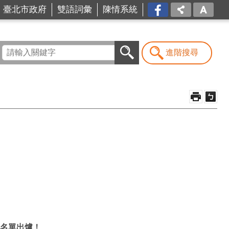
台北
臺北市政府
雙語詞彙
陳情系統
市商
業處-
我是
商Ya
進階搜尋
人
格名單出爐！