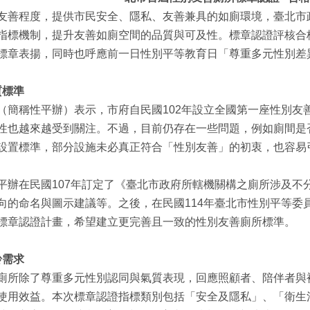
友善程度，提供市民安全、隱私、友善兼具的如廁環境，臺北市政
指標機制，提升友善如廁空間的品質與可及性。標章認證評核合格
標章表揚，同時也呼應前一日性別平等教育日「尊重多元性別差
質標準
（簡稱性平辦）表示，市府自民國102年設立全國第一座性別友
性也越來越受到關注。不過，目前仍存在一些問題，例如廁間是
設置標準，部分設施未必真正符合「性別友善」的初衷，也容易
平辦在民國107年訂定了《臺北市政府所轄機關構之廁所涉及不
向的命名與圖示建議等。之後，在民國114年臺北市性別平等委
標章認證計畫，希望建立更完善且一致的性別友善廁所標準。
齡需求
廁所除了尊重多元性別認同與氣質表現，回應照顧者、陪伴者與
使用效益。本次標章認證指標類別包括「安全及隱私」、「衛生