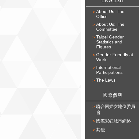
ENGLISH
About Us: The
Office
About Us: The
Committee
Taipei Gender
Statistics and
Figures
Gender Friendly at
Work
International
Participations
The Laws
國際參與
聯合國婦女地位委員
會
國際彩虹城市網絡
其他