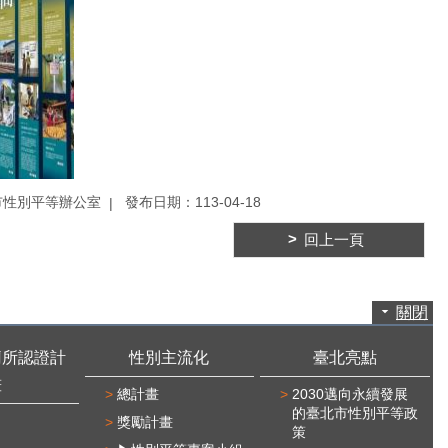
市性別平等辦公室
發布日期：113-04-18
回上一頁
關閉
廁所認證計
性別主流化
臺北亮點
畫
總計畫
2030邁向永續發展
的臺北市性別平等政
獎勵計畫
策