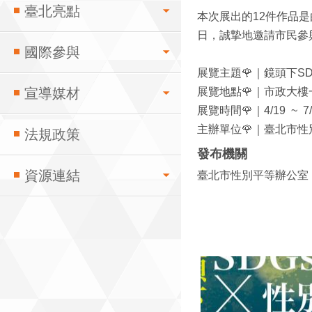
臺北亮點
本次展出的12件作品
日，誠摯地邀請市民參
國際參與
展覽主題🌹｜鏡頭下SD
宣導媒材
展覽地點🌹｜市政大
展覽時間🌹｜4/19 ~ 7/
主辦單位🌹｜臺北市
法規政策
發布機關
資源連結
臺北市性別平等辦公室