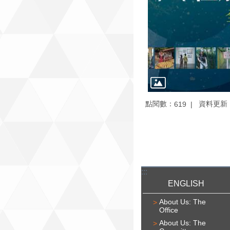
點閱數：
資料更新：1
619
:::
ENGLISH
About Us: The
Office
About Us: The