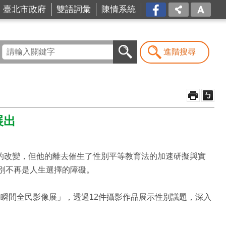
台北
臺北市政府
雙語詞彙
陳情系統
市商
業處-
我是
商Ya
進階搜尋
人
展出
會的改變，但他的離去催生了性別平等教育法的加速研擬與實
別不再是人生選擇的障礙。
平等瞬間全民影像展」，透過12件攝影作品展示性別議題，深入