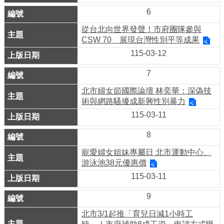
臺
6
北
從台北向世界發聲！市府團隊參與
亮
CSW 70 展現台灣性別平等成果
點
115-03-12
國
際
7
參
北市婦女節國際論壇 林奕華：深偽技
與
術與網路騷擾成新興性別暴力
宣
115-03-11
導
媒
8
材
寵愛婦女姐妹專屬日 北市運動中心、
游泳池38元優惠價
法
規
115-03-11
政
策
9
資
北市3/1起推「育兒日減1小時工