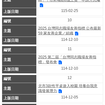
源
時」！市府補助8成工資 申請方式曝
連
結
115-02-25
10
網
站
2025 台灣同志職場友善指標 公布最新
導
59 家友善企業／組織
覽
114-12-10
回
11
首
2025 第二屆「台灣同志職場友善指
頁
標」發布會
臺
114-12-10
北
通
12
北市3款性平桌遊入校園 培養自我意
臺
識發展潛力
北
市
114-12-05
政