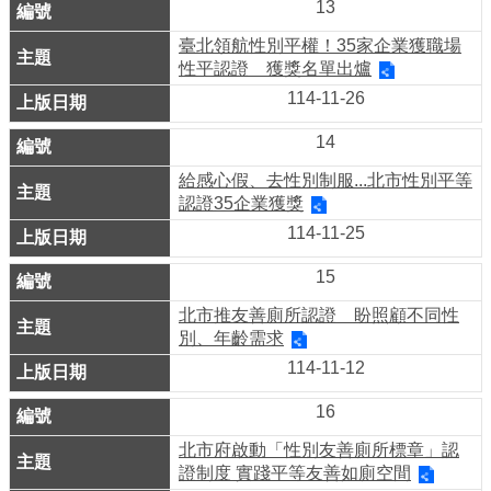
13
府
臺北領航性別平權！35家企業獲職場
雙
性平認證 獲獎名單出爐
語
114-11-26
詞
彙
14
陳
給感心假、去性別制服...北市性別平等
情
認證35企業獲獎
系
114-11-25
統
15
政
北市推友善廁所認證 盼照顧不同性
府
別、年齡需求
網
站
114-11-12
資
料
16
開
北市府啟動「性別友善廁所標章」認
放
證制度 實踐平等友善如廁空間
宣