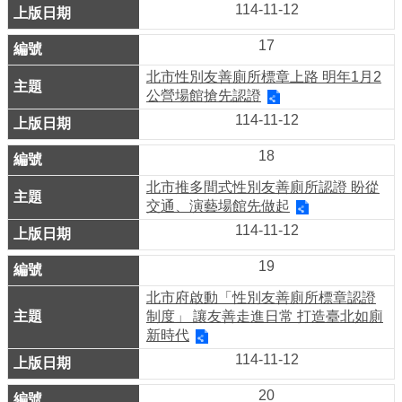
114-11-12
告
17
著
作
北市性別友善廁所標章上路 明年1月2
權
公營場館搶先認證
聲
114-11-12
明
18
隱
私
北市推多間式性別友善廁所認證 盼從
權
交通、演藝場館先做起
政
114-11-12
策
19
北市府啟動「性別友善廁所標章認證
制度」 讓友善走進日常 打造臺北如廁
新時代
114-11-12
20