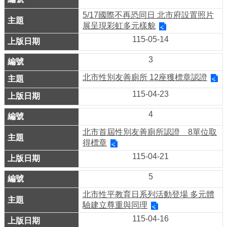
平
等
5/17國際不再恐同日 北市府設置照片
委
展呈現彩虹多元樣貌
員
115-05-14
會
3
性
別
北市性別友善廁所 12座獲標章認證
友
善
115-04-23
廁
4
所
認
北市首屆性別友善廁所認證 8單位取
證
得標章
計
115-04-21
畫
5
性
別
北市性平教育日系列活動登場 多元體
主
驗建立尊重與同理
流
115-04-16
化