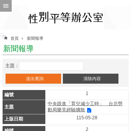
跳到主要內容區塊
進
階
搜
尋
:::
:::
首頁
新聞報導
新聞報導
ENGLISH
主題：
性
別
平
等
1
辦
公
中央跟進「育兒減少工時」 台北勞
室
動局樂見經驗擴散
115-05-28
性
別
2