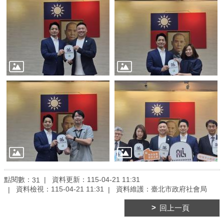
臺
北
亮
點
國
際
參
與
宣
導
媒
材
法
規
點閱數：
資料更新：115-04-21 11:31
31
政
資料檢視：115-04-21 11:31
資料維護：臺北市政府社會局
策
回上一頁
資