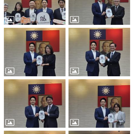
平
等
委
員
會
性
別
友
善
廁
所
認
證
計
畫
性
別
主
流
化