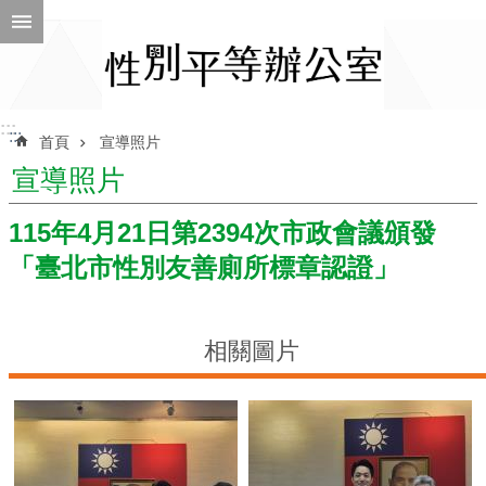
跳到主要內容區塊
進
階
搜
尋
:::
:::
首頁
宣導照片
宣導照片
ENGLISH
115年4月21日第2394次市政會議頒發
「臺北市性別友善廁所標章認證」
性
別
平
等
相關圖片
辦
公
室
性
別