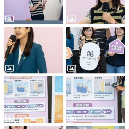
平
等
委
員
會
性
別
友
善
廁
所
認
證
計
畫
性
別
主
流
化