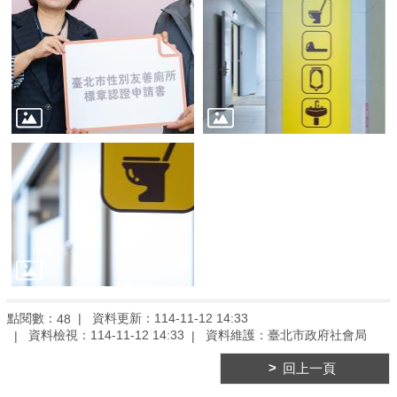
臺
北
亮
點
國
際
參
與
宣
導
媒
材
法
規
點閱數：
資料更新：114-11-12 14:33
48
政
資料檢視：114-11-12 14:33
資料維護：臺北市政府社會局
策
回上一頁
資