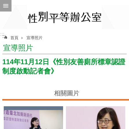
跳到主要內容區塊
進
階
搜
尋
:::
:::
首頁
宣導照片
宣導照片
ENGLISH
114年11月12日《性別友善廁所標章認證
制度啟動記者會》
性
別
平
等
相關圖片
辦
公
室
性
別