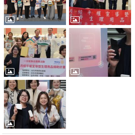
平
等
委
員
會
性
別
友
善
廁
所
認
證
計
畫
性
別
主
流
化