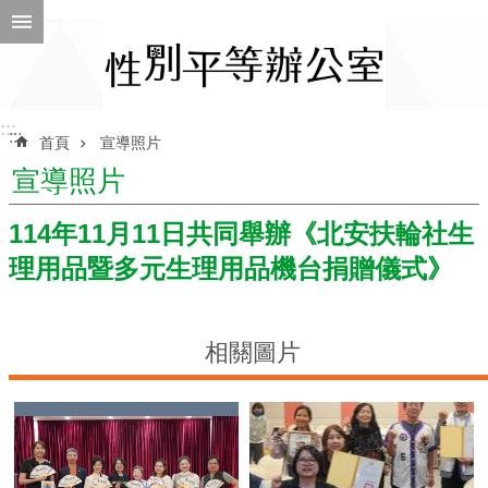
跳到主要內容區塊
進
階
搜
尋
:::
:::
首頁
宣導照片
宣導照片
ENGLISH
114年11月11日共同舉辦《北安扶輪社生
理用品暨多元生理用品機台捐贈儀式》
性
別
平
等
相關圖片
辦
公
室
性
別