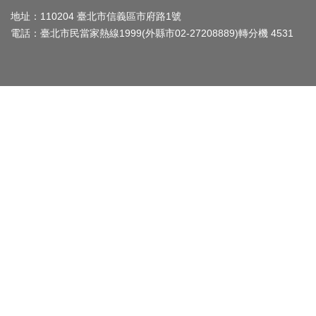
平
等
地址：110204 臺北市信義區市府路1號
委
電話：臺北市民當家熱線1999(外縣市02-27208889)轉分機 4531
員
會
性
別
友
善
廁
所
認
證
計
畫
性
別
主
流
化