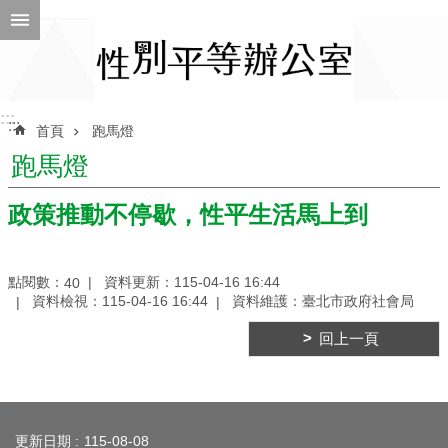
跳到主要內容區塊
進
階
搜
尋
:::
:::
首頁
跑馬燈
跑馬燈
ENGLISH
政策推動不停歇，性平生活馬上到
性
別
點閱數：
資料更新：115-04-16 16:44
40
平
資料檢視：115-04-16 16:44
資料維護：臺北市政府社會局
等
辦
回上一頁
公
室
性
:::
別
更新日期
115-08-08