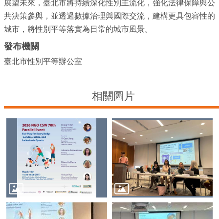
展望未來，臺北市將持續深化性別主流化，強化法律保障與公
告
共決策參與，並透過數據治理與國際交流，建構更具包容性的
著
城市，將性別平等落實為日常的城市風景。
作
發布機關
權
聲
臺北市性別平等辦公室
明
隱
相關圖片
私
權
政
策