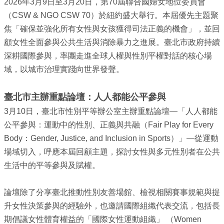
平
2026年3月9日至3月20日，第70屆聯合國婦女地位委員會
等
（CSW & NGO CSW 70）於紐約盛大舉行。本屆優先主題聚
委
焦「確保並強化所有女性與女孩獲得司法正義的機會」，並回
員
顧女性全面參與公共生活與消除暴力之進展。臺北市政府持續
會
深耕國際參與，率團走進全球人權與性別平權對話的核心場
性
域，以城市治理實踐向世界發聲。
別
友
善
臺北市主辦重點論壇：人人都能公平參與
廁
3月10日，臺北市性別平等辦公室主辦重點論壇—「人人都能
所
認
公平參與：運動中的性別、正義與共融（Fair Play for Every
證
Body：Gender, Justice, and Inclusion in Sports）」—從運動
計
場域切入，呼應本屆回顧主題，探討女性與多元性別者在公共
畫
生活中的平等參與及賦權。
性
別
論壇除了分享臺北推動性別友善場館、檢視相關賽事規範與提
主
升女性決策參與的經驗外，也邀請國際組織代表交流，包括長
流
化
期倡議女性體育權益的「國際女性運動組織」 （Women