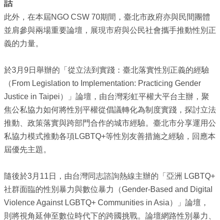
源
話
連
此外，在本屆NGO CSW 70期間，臺北市政府亦與民間團體
結
並肩參與兩場重要論壇，展現市府與公民社會攜手推動性別正
義的力量。
網
站
導
於3月9日舉辦的「從立法到實踐：臺北落實性別正義的經驗
覽
（From Legislation to Implementation: Practicing Gender
Justice in Taipei）」論壇，由台灣彩虹平權大平台主辦，聚
回
焦公私協力如何將性別平權從倡議轉化為制度實踐，探討立法
首
頁
推動、政策落實與跨部門合作的城市經驗。臺北市分享運用公
私協力模式推動各項LGBTQ+等性別友善措施之經驗，回應本
臺
屆優先主題。
北
通
隨後於3月11日，由台灣同志諮詢熱線主辦的「亞洲 LGBTQ+
臺
社群面臨的性別暴力與數位暴力（Gender-Based and Digital
北
Violence Against LGBTQ+ Communities in Asia）」論壇，
市
政
則將視角延伸至數位時代下的跨國挑戰。論壇網路性別暴力、