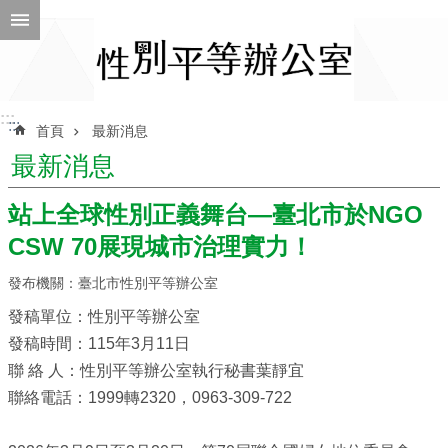
跳到主要內容區塊
進
階
搜
尋
:::
:::
首頁
最新消息
最新消息
ENGLISH
站上全球性別正義舞台—臺北市於NGO
CSW 70展現城市治理實力！
性
別
發布機關：臺北市性別平等辦公室
平
等
發稿單位：性別平等辦公室
辦
發稿時間：115年3月11日
公
室
聯 絡 人：性別平等辦公室執行秘書葉靜宜
聯絡電話：1999轉2320，0963-309-722
性
別