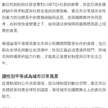
府
數位性剝削與社群攻擊對LGBTQ+社群的衝擊，並從亞洲多國
經驗中尋求制度與社群並進的回應策略。臺北市分享城市在性
雙
別暴力防治體系中的實務經驗與反思，並與國際夥伴共同思
語
詞
考，在科技快速變遷之下，如何讓法律保障與服務體系跟上現
彙
實的速度。
陳
情
兩場論壇不僅展現臺北市與公民團體間緊密合作的基礎，也凸
系
顯在全球化與數位化浪潮中，性別正義必須透過跨部門、跨城
統
市與跨國界的協力行動，才能真正落實於制度與日常生活之
中。
政
府
網
讓性別平等成為城市日常風景
站
從運動場到公共決策場域，從法律制度到數位空間，臺北市以
資
具體政策回應全球性別議題，展現城市在國際舞台上的責任與
料
開
能力。
放
宣