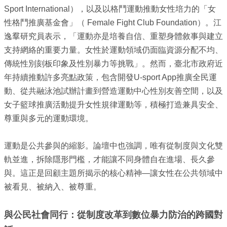
Sport International），以及以格鬥運動推動女性培力的「女
臺
性格鬥推廣基金會」（ Female Fight Club Foundation）。江
北
亮
逸羣研究員表示，「運動亦是培養自信、重塑身體敘事與建立
點
支持網絡的重要力量。女性於運動領域仍面臨資源分配不均、
國
傳統性別刻板印象及性別暴力等挑戰」。然而，臺北市政府近
際
年持續推動許多亮點政策，包含開發U-sport App推廣全民運
參
動、從共融泳池試辦計畫到營造運動中心性別友善空間，以及
與
女子籃球推廣活動提升女性規律運動等，積極打造兼具安全、
宣
尊重與多元的運動環境。
導
媒
運動是公共參與的縮影。論壇中也強調，唯有從制度與文化雙
材
軌並進，拆除隱形門檻，才能讓不同身體自在進場、長久參
法
與。這正是回顧主題所揭示的核心精神—讓女性在公共領域中
規
被看見、被納入、被尊重。
政
策
與公民社會同行：從制度改革到數位暴力防治的跨國對
資