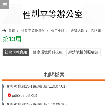
跳到主要內容區塊
進
階
搜
尋
:::
:::
首頁
性別平等委員會
分工小組
會議紀錄
第13屆
第13屆
ENGLISH
社會與教育組
健康環境與科技組
經濟賦權與照顧組
性
別
平
等
相關檔案
辦
公
社會與教育組13-1會議紀錄(110.07.01)
室
性
pdf(262.68 KB)
別
社會與教育組13-2會議紀錄(110.09.10)