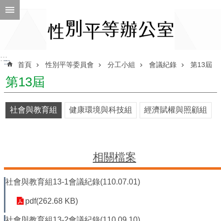
跳到主要內容區塊
進
階
搜
尋
:::
:::
首頁
性別平等委員會
分工小組
會議紀錄
第13屆
第13屆
ENGLISH
社會與教育組
健康環境與科技組
經濟賦權與照顧組
性
別
平
等
相關檔案
辦
公
社會與教育組13-1會議紀錄(110.07.01)
室
性
pdf(262.68 KB)
別
社會與教育組13-2會議紀錄(110.09.10)