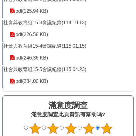
平
等
pdf(125.94 KB)
委
員
社會與教育組15-3會議紀錄(114.10.13)
會
pdf(226.58 KB)
性
別
社會與教育組15-4會議紀錄(115.01.15)
友
善
pdf(246.36 KB)
廁
所
社會與教育組15-5會議紀錄(115.04.23)
認
pdf(284.00 KB)
證
計
畫
性
別
滿意度調查
此頁資訊有幫助嗎?
主
流
化