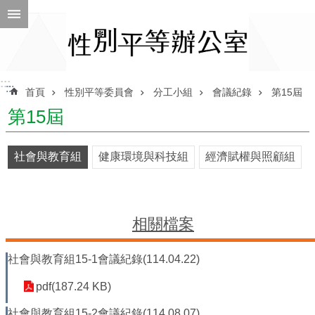
跳到主要內容區塊
進
階
搜
尋
:::
:::
首頁
性別平等委員會
分工小組
會議紀錄
第15屆
第15屆
ENGLISH
社會與教育組
健康環境與科技組
經濟賦權與照顧組
性
別
平
等
相關檔案
辦
公
社會與教育組15-1會議紀錄(114.04.22)
室
性
pdf(187.24 KB)
別
社會與教育組15-2會議紀錄(114.08.07)