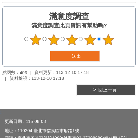
臺
北
亮
滿意度調查
此頁資訊有幫助嗎?
點
國
際
參
與
宣
點閱數：
資料更新：
113-12-10 17:18
406
導
資料檢視：
113-12-10 17:18
媒
材
回上一頁
法
規
:::
政
策
更新日期
115-08-08
地址：110204 臺北市信義區市府路1號
資