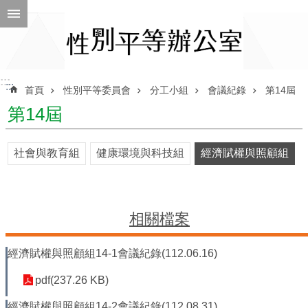
跳到主要內容區塊
進
階
搜
尋
:::
:::
首頁
性別平等委員會
分工小組
會議紀錄
第14屆
第14屆
ENGLISH
社會與教育組
健康環境與科技組
經濟賦權與照顧組
性
別
平
等
相關檔案
辦
公
經濟賦權與照顧組14-1會議紀錄(112.06.16)
室
性
pdf(237.26 KB)
別
經濟賦權與照顧組14-2會議紀錄(112.08.31)