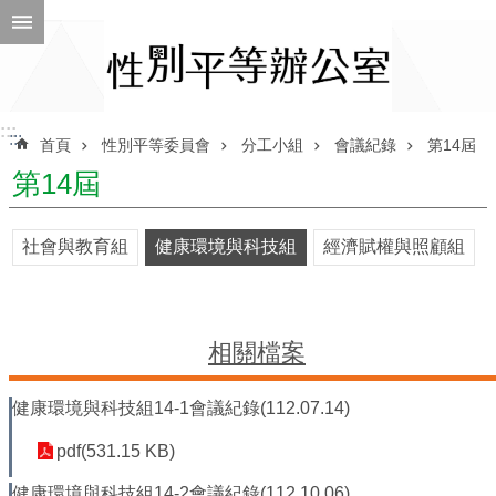
跳到主要內容區塊
進
階
搜
尋
:::
:::
首頁
性別平等委員會
分工小組
會議紀錄
第14屆
第14屆
ENGLISH
社會與教育組
健康環境與科技組
經濟賦權與照顧組
性
別
平
等
相關檔案
辦
公
健康環境與科技組14-1會議紀錄(112.07.14)
室
性
pdf(531.15 KB)
別
健康環境與科技組14-2會議紀錄(112.10.06)