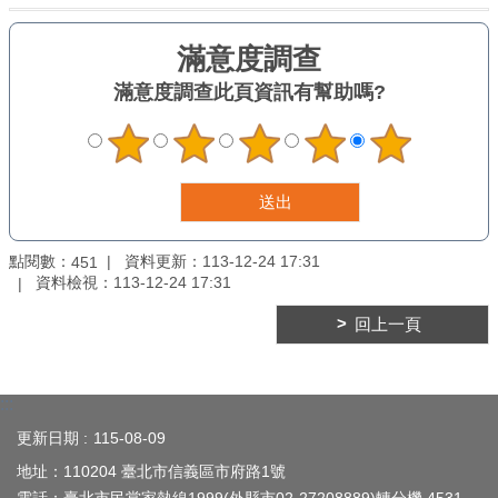
臺
北
亮
滿意度調查
此頁資訊有幫助嗎?
點
國
際
參
與
宣
點閱數：
資料更新：
113-12-24 17:31
451
導
資料檢視：
113-12-24 17:31
媒
材
回上一頁
法
規
:::
政
策
更新日期
115-08-09
地址：110204 臺北市信義區市府路1號
資