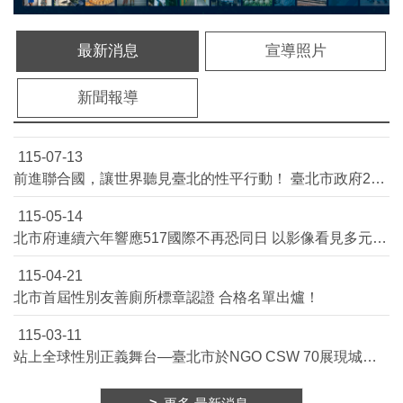
平
等
委
最新消息
宣導照片
員
會
新聞報導
性
別
友
115-07-13
善
前進聯合國，讓世界聽見臺北的性平行動！ 臺北市政府2027年聯合國CSW & NGO CSW民間代表徵選開跑！
廁
所
115-05-14
認
北市府連續六年響應517國際不再恐同日 以影像看見多元生命風景
證
計
115-04-21
畫
北市首屆性別友善廁所標章認證 合格名單出爐！
性
別
115-03-11
主
站上全球性別正義舞台—臺北市於NGO CSW 70展現城市治理實力！
流
化