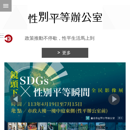
跳到主要內容區塊
進
階
搜
尋
:::
:::
政策推動不停歇，性平生活馬上到
更多
ENGLISH
性
別
平
等
辦
公
室
性
別