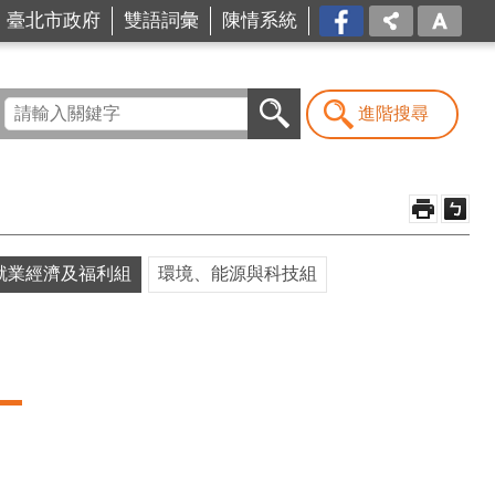
台北
臺北市政府
雙語詞彙
陳情系統
市商
業處-
我是
商Ya
進階搜尋
人
就業經濟及福利組
環境、能源與科技組