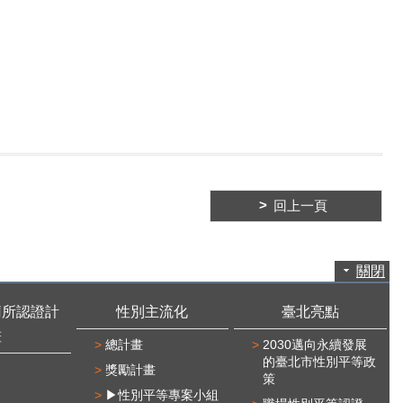
回上一頁
關閉
廁所認證計
性別主流化
臺北亮點
畫
總計畫
2030邁向永續發展
的臺北市性別平等政
獎勵計畫
策
▶性別平等專案小組