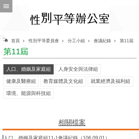
跳到主要內容區塊
進
階
搜
尋
:::
:::
首頁
性別平等委員會
分工小組
會議紀錄
第11屆
第11屆
ENGLISH
人口、婚姻及家庭組
人身安全與法律組
性
健康及醫療組
教育媒體及文化組
就業經濟及福利組
別
平
環境、能源與科技組
等
辦
公
室
相關檔案
性
別
人口、婚姻及家庭組11-1會議紀錄（106.09.01）