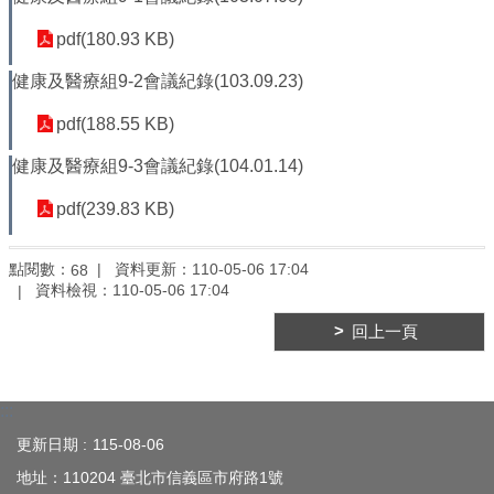
平
等
pdf(180.93 KB)
委
員
健康及醫療組9-2會議紀錄(103.09.23)
會
pdf(188.55 KB)
性
別
健康及醫療組9-3會議紀錄(104.01.14)
友
善
pdf(239.83 KB)
廁
所
點閱數：
資料更新：
110-05-06 17:04
68
認
資料檢視：
110-05-06 17:04
證
計
回上一頁
畫
性
別
:::
主
更新日期
115-08-06
流
化
地址：110204 臺北市信義區市府路1號