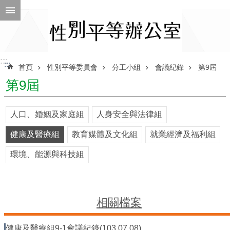
跳到主要內容區塊
進
階
搜
尋
:::
:::
首頁
性別平等委員會
分工小組
會議紀錄
第9屆
第9屆
ENGLISH
人口、婚姻及家庭組
人身安全與法律組
性
健康及醫療組
教育媒體及文化組
就業經濟及福利組
別
平
環境、能源與科技組
等
辦
公
室
相關檔案
性
別
健康及醫療組9-1會議紀錄(103.07.08)