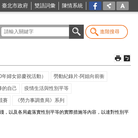
台北
臺北市政府
雙語詞彙
陳情系統
市商
業處-
我是
商Ya
進階搜尋
人
10年婦女節慶祝活動）
勞動紀錄片-阿姐向前衝
棒的自己
疫情生活與性別平等
競賽
《勞力事調查局》系列
實踐，以及各局處落實性別平等的實際措施等內容，以達對性別平