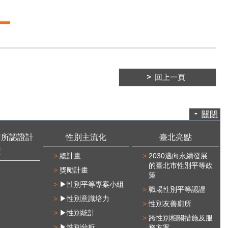
回上一頁
關閉
廁所認證計
性別主流化
臺北亮點
畫
總計畫
2030邁向永續發展
的臺北市性別平等政
獎勵計畫
策
▶性別平等專案小組
職場性別平等認證
▶性別意識培力
性別友善廁所
▶性別統計
跨性別相關措施及服
▶性別分析
務方案