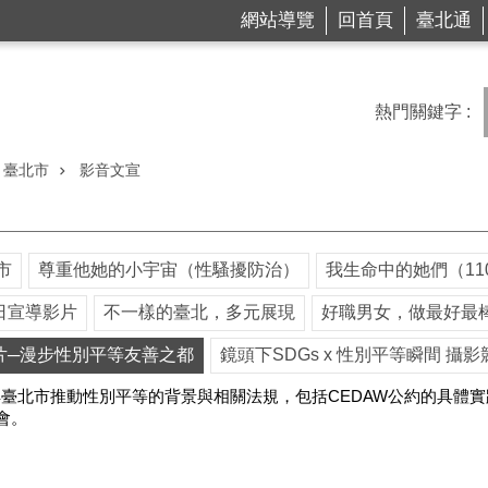
網站導覽
回首頁
臺北通
熱門關鍵字
臺北市
影音文宣
市
尊重他她的小宇宙（性騷擾防治）
我生命中的她們（1
日宣導影片
不一樣的臺北，多元展現
好職男女，做最好最
片─漫步性別平等友善之都
鏡頭下SDGs x 性別平等瞬間 攝影
臺北市推動性別平等的背景與相關法規，包括CEDAW公約的具體
會。