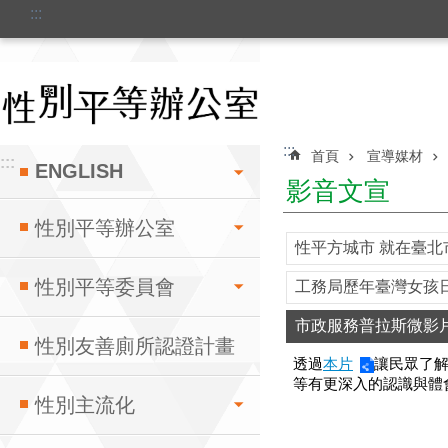
:::
跳到主要內容區塊
:::
首頁
宣導媒材
:::
ENGLISH
影音文宣
性別平等辦公室
性平方城市 就在臺北
性別平等委員會
工務局歷年臺灣女孩
市政服務普拉斯微影
性別友善廁所認證計畫
透過
本片
讓民眾了解
等有更深入的認識與體
性別主流化