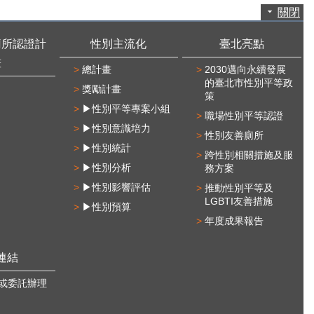
關閉
廁所認證計
性別主流化
臺北亮點
畫
總計畫
2030邁向永續發展
的臺北市性別平等政
獎勵計畫
策
▶性別平等專案小組
職場性別平等認證
▶性別意識培力
性別友善廁所
▶性別統計
跨性別相關措施及服
▶性別分析
務方案
▶性別影響評估
推動性別平等及
LGBTI友善措施
▶性別預算
年度成果報告
連結
或委託辦理