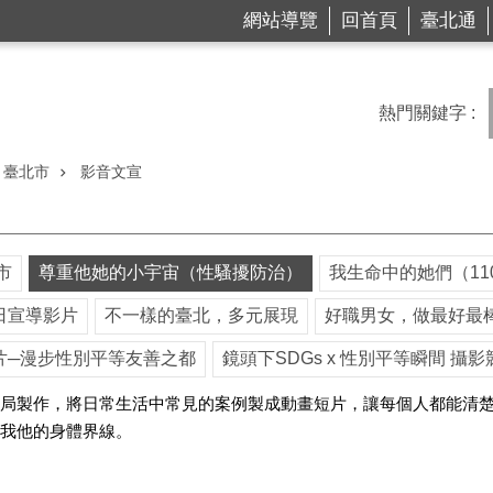
網站導覽
回首頁
臺北通
熱門關鍵字
臺北市
影音文宣
市
尊重他她的小宇宙（性騷擾防治）
我生命中的她們（1
日宣導影片
不一樣的臺北，多元展現
好職男女，做最好最
片─漫步性別平等友善之都
鏡頭下SDGs x 性別平等瞬間 攝影
會局製作，將日常生活中常見的案例製成動畫短片，讓每個人都能清
我他的身體界線。