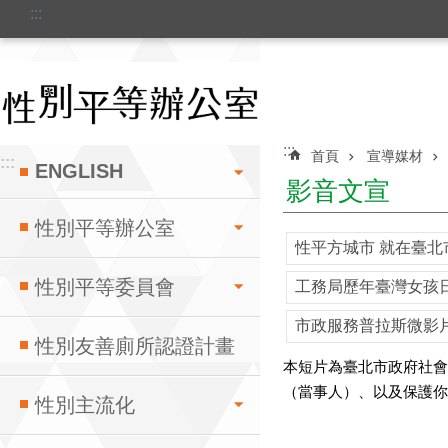
:::
跳到主要內容區塊
:::
首頁
宣導媒材
:::
ENGLISH
影音文宣
性別平等辦公室
性平方城市 就在臺北
性別平等委員會
工務局歷年臺灣女孩
市政服務普拉斯微影
性別友善廁所認證計畫
本短片為臺北市政府社
（當事人）、以及保護你
性別主流化