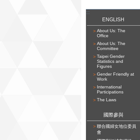
:::
ENGLISH
About Us: The
Office
About Us: The
Committee
Taipei Gender
Statistics and
Figures
Gender Friendly at
Work
International
Participations
The Laws
國際參與
聯合國婦女地位委員
會