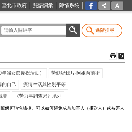
台北
臺北市政府
雙語詞彙
陳情系統
市商
業處-
我是
商Ya
進階搜尋
人
10年婦女節慶祝活動）
勞動紀錄片-阿姐向前衝
棒的自己
疫情生活與性別平等
競賽
《勞力事調查局》系列
楚瞭解何謂性騷擾、可以如何避免成為加害人（相對人）或被害人