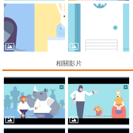
源
連
結
網
站
導
覽
回
相關影片
首
頁
臺
北
通
臺
北
市
政