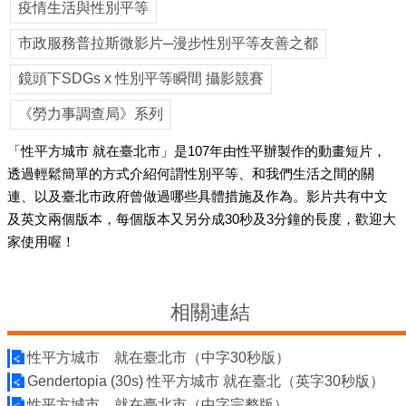
平
疫情生活與性別平等
等
委
市政服務普拉斯微影片─漫步性別平等友善之都
員
會
鏡頭下SDGs x 性別平等瞬間 攝影競賽
性
《勞力事調查局》系列
別
友
「性平方城市 就在臺北市」是107年由性平辦製作的動畫短片，
善
透過輕鬆簡單的方式介紹何謂性別平等、和我們生活之間的關
廁
連、以及臺北市政府曾做過哪些具體措施及作為。影片共有中文
所
及英文兩個版本，每個版本又另分成30秒及3分鐘的長度，歡迎大
認
家使用喔！
證
計
畫
相關連結
性
別
主
性平方城市 就在臺北市（中字30秒版）
流
Gendertopia (30s) 性平方城市 就在臺北（英字30秒版）
化
性平方城市 就在臺北市（中字完整版）