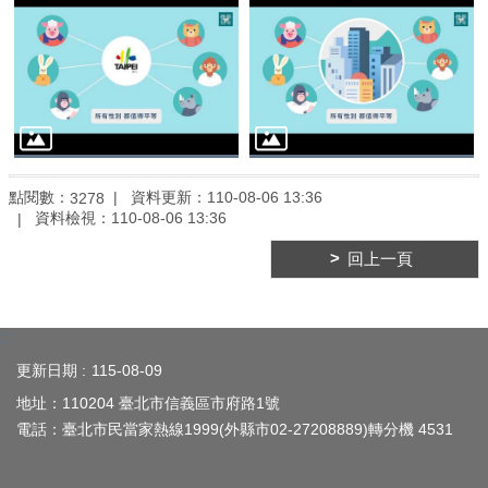
府
雙
語
詞
彙
陳
情
點閱數：
資料更新：
110-08-06 13:36
3278
系
資料檢視：
110-08-06 13:36
統
回上一頁
政
府
:::
網
站
更新日期
115-08-09
資
地址：110204 臺北市信義區市府路1號
料
電話：臺北市民當家熱線1999(外縣市02-27208889)轉分機 4531
開
放
宣