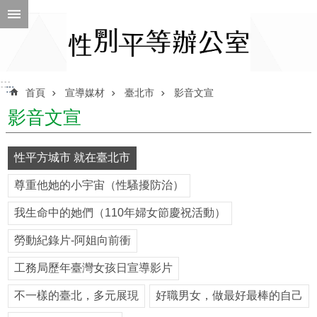
跳到主要內容區塊
進
階
搜
尋
:::
:::
首頁
宣導媒材
臺北市
影音文宣
影音文宣
ENGLISH
性平方城市 就在臺北市
性
尊重他她的小宇宙（性騷擾防治）
別
平
我生命中的她們（110年婦女節慶祝活動）
等
辦
勞動紀錄片-阿姐向前衝
公
室
工務局歷年臺灣女孩日宣導影片
性
不一樣的臺北，多元展現
好職男女，做最好最棒的自己
別