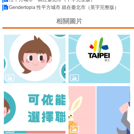
臺
Gendertopia 性平方城市 就在臺北市（英字完整版）
北
亮
相關圖片
點
國
際
參
與
宣
導
媒
材
法
規
政
策
資