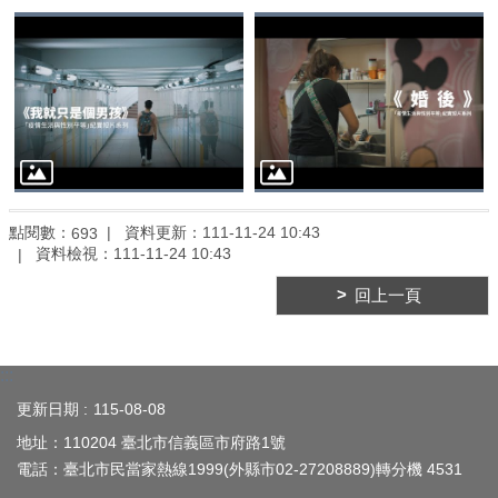
源
連
結
網
站
導
覽
回
點閱數：
資料更新：
111-11-24 10:43
693
首
資料檢視：
111-11-24 10:43
頁
回上一頁
臺
北
通
:::
更新日期
115-08-08
臺
北
地址：110204 臺北市信義區市府路1號
市
電話：臺北市民當家熱線1999(外縣市02-27208889)轉分機 4531
政