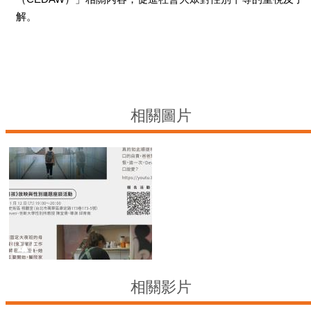
臺
解。
北
亮
點
國
際
相關圖片
參
與
宣
導
媒
材
法
規
政
策
相關影片
資