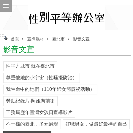
跳到主要內容區塊
進
階
搜
尋
:::
:::
首頁
宣導媒材
臺北市
影音文宣
影音文宣
ENGLISH
性平方城市 就在臺北市
性
尊重他她的小宇宙（性騷擾防治）
別
平
我生命中的她們（110年婦女節慶祝活動）
等
辦
勞動紀錄片-阿姐向前衝
公
室
工務局歷年臺灣女孩日宣導影片
性
不一樣的臺北，多元展現
好職男女，做最好最棒的自己
別