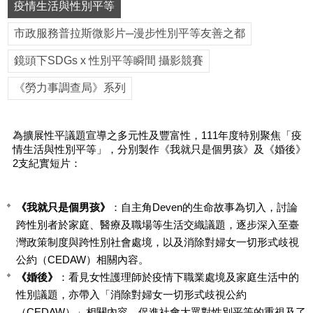
平
疫情生活與性別平等
等
委
市政服務普拉斯微影片─漫步性別平等友善之都
員
會
鏡頭下SDGs x 性別平等瞬間 攝影競賽
性
《勞力事調查局》系列
別
友
善
為擴展性平議題宣導之多元性及豐富性，111年度特別聚焦「疫
廁
情生活與性別平等」，分別製作《我就只是個男孩》及《婚後》
所
2支紀實短片：
認
證
計
《我就只是個男孩》
：自主角Deven的生命故事為切入，討論
畫
跨性別者於家庭、醫療及職場等生活交織議題，逐步深入至臺
灣政策制度與跨性別社會處境，以及消除對婦女一切形式歧視
性
別
公約（CEDAW）相關內容。
主
《婚後》
：看見女性護理師於疫情下職業處境及家庭生活中的
流
性別議題，亦帶入「消除對婦女一切形式歧視公約
化
（CEDAW）」相關內容，促進社會大眾對性別平等的重視及了