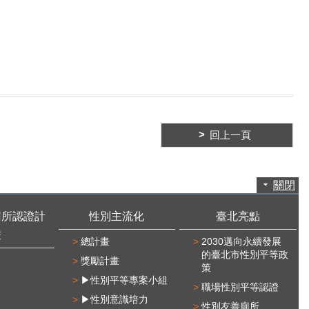
回上一頁
關閉
廁所認證計
性別主流化
臺北亮點
畫
總計畫
2030邁向永續發展
的臺北市性別平等政
獎勵計畫
策
▶性別平等專案小組
職場性別平等認證
▶性別意識培力
性別友善廁所