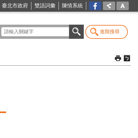
台北
臺北市政府
雙語詞彙
陳情系統
市商
業處-
我是
商Ya
進階搜尋
人