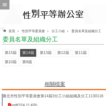
跳到主要內容區塊
進
階
搜
尋
:::
:::
首頁
性別平等委員會
分工小組
委員名單及組織分工
委員名單及組織分工
ENGLISH
第15屆
第14屆
第13屆
第12屆
第11屆
性
第10屆
第9屆
別
平
等
辦
公
相關檔案
室
臺北市性別平等委員會第14屆3分工小組組織及分工1130116
性
別
pdf(324.11 KB)