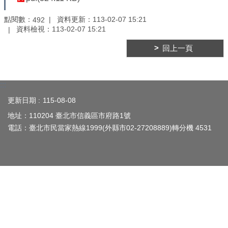
平
等
點閱數：
資料更新：
113-02-07 15:21
492
委
資料檢視：
113-02-07 15:21
員
會
回上一頁
性
別
友
:::
善
更新日期
115-08-08
廁
所
地址：110204 臺北市信義區市府路1號
認
電話：臺北市民當家熱線1999(外縣市02-27208889)轉分機 4531
證
計
畫
性
別
主
流
化