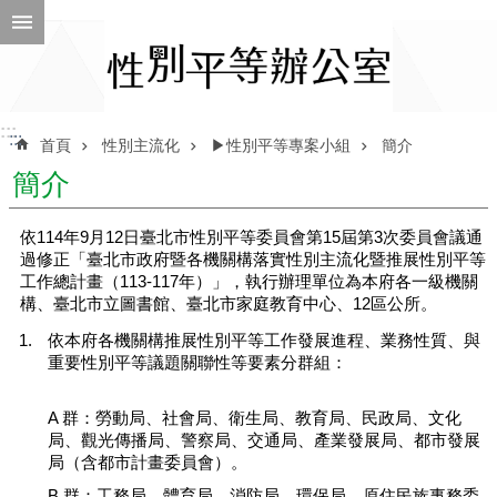
跳到主要內容區塊
進
階
搜
尋
:::
:::
首頁
性別主流化
▶性別平等專案小組
簡介
簡介
ENGLISH
依114年9月12日臺北市性別平等委員會第15屆第3次委員會議通
過修正「臺北市政府暨各機關構落實性別主流化暨推展性別平等
性
工作總計畫（113-117年）」，執行辦理單位為本府各一級機關
別
構、臺北市立圖書館、臺北市家庭教育中心、12區公所。
平
等
依本府各機關構推展性別平等工作發展進程、業務性質、與
辦
重要性別平等議題關聯性等要素分群組：
公
室
A 群：勞動局、社會局、衛生局、教育局、民政局、文化
局、觀光傳播局、警察局、交通局、產業發展局、都市發展
性
局（含都市計畫委員會）。
別
B 群：工務局、體育局、消防局、環保局、原住民族事務委