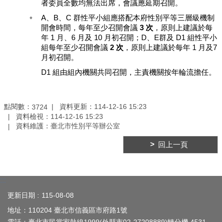
者委員全數均無法出席，會議應延期召開。
府
A、B、C 群性平小組應搭配本府性別平等三層級機制
雙
開會時間，每年至少召開會議
3 次
，原則上建議於每
語
年 1 月、6 月及 10 月初召開；D、E群及 D1 組性平小
詞
組每年至少召開會議
2 次
，原則上建議於每年 1 月及7
彙
月初召開。
D1 組由組內機關共同召開，主責機關按年輪流擔任。
陳
情
系
點閱數：
資料更新：
114-12-16 15:23
3724
統
資料檢視：
114-12-16 15:23
資料維護：
臺北市性別平等辦公室
政
府
回上一頁
網
站
資
:::
料
更新日期
115-08-08
開
放
地址：110204 臺北市信義區市府路1號
宣