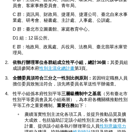
平
員會、客家事務委員會、青年局。
等
委
C 群：資訊局、財政局、捷運局、捷運公司、臺北自來水事
員
業處、研考會、秘書處、主計處、人事處、公訓處。
會
D 群：臺北市立圖書館、家庭教育中心。
性
D1 組：12 區公所。
別
E 群：地政局、政風處、兵役局、法務局、臺北翡翠水庫管
友
理局。
善
廁
依執行辦理單位各群組成立性平小組，總計36個：
其委員組
所
成請參閱本府
性別主流化總計畫
第3頁。
認
全體委員須符合三分之一性別比例原則：
若因特定職務人員
證
擔任委員致無法符合，須先將委員名單送性平辦備查。
計
畫
性平小組係本府性別平等
三層級機制中之基底
（另有臺北市
性別平等委員會及其小組兩層），為本府各機關構推動性別
性
平等工作之重要機制。
重要任務
如下：
別
賡續落實性別主流化各項工具，並提升推動品質及擴
主
大成效，包括協助訂定該小組性別主流化各年度實施
流
計畫、提供該小組各執行辦理單位人員
性別意識培力
化
課程之建議、協助增刪修
性別統計
項目及指標、協助