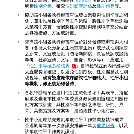
研析
性別分析
、審查
性別影響評估
及
性別預算
等。
臺
北
協助該小組各執行辦理單位發掘業務與性別平等之關
亮
係，運用推展性別平等工作策略，將性別平等概念融
點
入業務中落實，發展將性別觀點與業務職掌充分結合
之具體措施、方案或計畫。
國
督導該小組各執行辦理單位於對外發佈或辦理與人相
際
關（含擬人化形象之生物或非生物）或涉及性別議題
參
之新聞、文宣或活動（包括新聞稿、長官致詞或談話
與
參考、社群宣傳、文字、圖像、影像等），應運用
「
性別平等概念檢核表
」自行檢視並於內部經承辦
宣
人直屬長官確認，以避免性別刻板、性別偏見及性別
導
歧視等。
倘有疑慮應依序諮詢性平聯絡人、性平小組
媒
等機制，修正後始得發佈
。
材
各執行辦理單位運用性別主流化各項工具表單、搭配
法
府級及臺北市性別平等委員會政策規劃辦理之相關行
規
動方案或計畫、與性別平等相關之專題、研究、成
政
果、具體措施及方案等，建議經性平小組討論。
策
性平小組應預先規劃年度性平工作並彙整執行成果，
至遲於每年第一次會議安排前一年度
成果報告
，以及
資
該年度性平工作規劃議程。