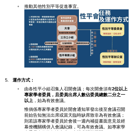
源
連
推動其他性別平等促進事宜。
結
網
站
導
覽
回
首
頁
運作方式：
臺
由各性平小組召集人召開會議；每次開會須有
2位以上
北
專家學者委員，且委員出席人數佔委員總數二分之一
通
以上
，始為有效會議。
臺
惟倘係專家學者委員於開會通知單發出後至會議召開
北
前始告知無法出席或當天臨時缺席致非為有效會議；
則若該專家學者委員於會後一週內補提書面意見並經
市
幕僚機關構併入會議紀錄，可為有效會議。如專家學
政