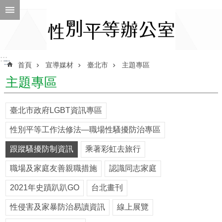
跳到主要內容區塊
進
階
搜
尋
:::
:::
首頁
宣導媒材
臺北市
主題專區
主題專區
ENGLISH
臺北市政府LGBT資訊專區
性
性別平等工作法修法—職場性騷擾防治專區
別
平
跟蹤騷擾防制資訊
乘著彩虹去旅行
等
辦
職場及家庭友善親職措施
認識同志家庭
公
室
2021年史蹟趴趴GO
台北畫刊
性
性侵害及家暴防治易讀資訊
線上展覽
別