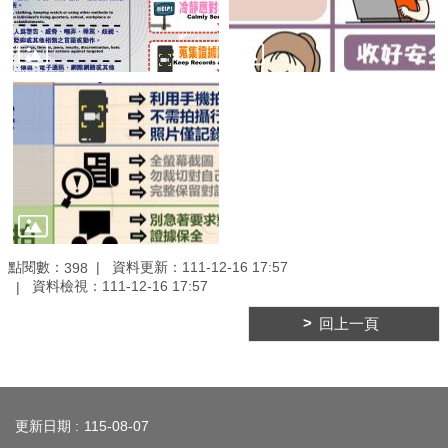
臺
北
亮
點
國
際
參
與
宣
導
點閱數：
資料更新：
111-12-16 17:57
媒
398
資料檢視：
111-12-16 17:57
材
回上一頁
法
規
政
策
:::
更新日期
115-08-07
資