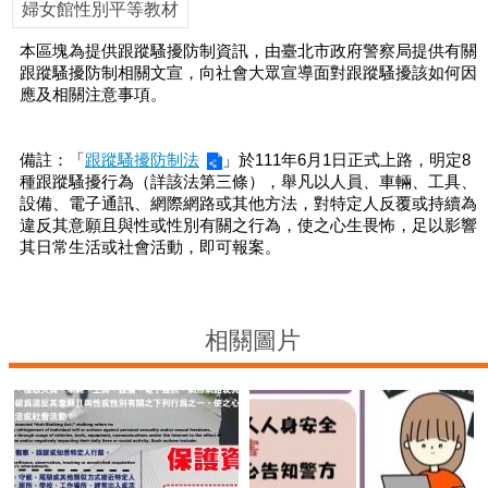
平
婦女館性別平等教材
等
委
本區塊為提供跟蹤騷擾防制資訊，由臺北市政府警察局提供有關
員
跟蹤騷擾防制相關文宣，向社會大眾宣導面對跟蹤騷擾該如何因
會
應及相關注意事項。
性
別
備註：「
跟蹤騷擾防制法
」於111年6月1日正式上路，明定8
友
種跟蹤騷擾行為（詳該法第三條），舉凡以人員、車輛、工具、
善
設備、電子通訊、網際網路或其他方法，對特定人反覆或持續為
廁
違反其意願且與性或性別有關之行為，使之心生畏怖，足以影響
其日常生活或社會活動，即可報案。
所
認
證
計
相關圖片
畫
性
別
主
流
化