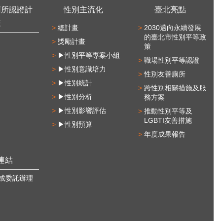
廁所認證計
性別主流化
臺北亮點
畫
總計畫
2030邁向永續發展
的臺北市性別平等政
獎勵計畫
策
▶性別平等專案小組
職場性別平等認證
▶性別意識培力
性別友善廁所
▶性別統計
跨性別相關措施及服
▶性別分析
務方案
▶性別影響評估
推動性別平等及
LGBTI友善措施
▶性別預算
年度成果報告
連結
或委託辦理