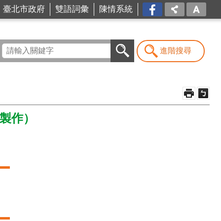
台北
臺北市政府
雙語詞彙
陳情系統
市商
業處-
我是
商Ya
進階搜尋
人
月製作）