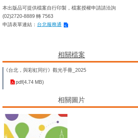
平
等
本出版品可提供檔案自行印製，檔案授權申請請洽詢
委
(02)2720-8889 轉 7563
員
申請表單連結：
台北服務通
會
性
別
友
相關檔案
善
廁
《台北，與彩虹同行》觀光手冊_2025
所
認
pdf(4.74 MB)
證
計
畫
相關圖片
性
別
主
流
化