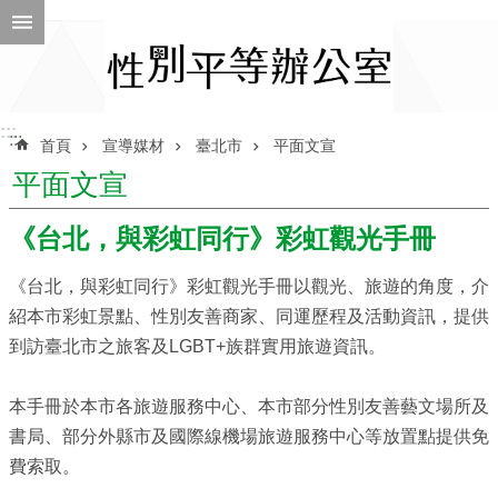
跳到主要內容區塊
進
階
搜
尋
:::
:::
首頁
宣導媒材
臺北市
平面文宣
平面文宣
ENGLISH
《台北，與彩虹同行》彩虹觀光手冊
性
《台北，與彩虹同行》彩虹觀光手冊以觀光、旅遊的角度，介
別
紹本市彩虹景點、性別友善商家、同運歷程及活動資訊，提供
平
等
到訪臺北市之旅客及LGBT+族群實用旅遊資訊。
辦
公
本手冊於本市各旅遊服務中心、本市部分性別友善藝文場所及
室
書局、部分外縣市及國際線機場旅遊服務中心等放置點提供免
性
費索取。
別