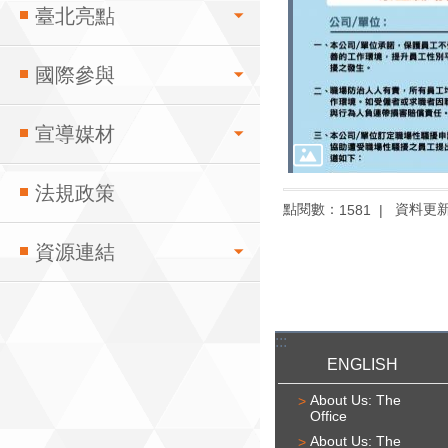
臺北亮點
國際參與
宣導媒材
法規政策
點閱數：
資料更新：1
1581
資源連結
:::
ENGLISH
About Us: The
Office
About Us: The