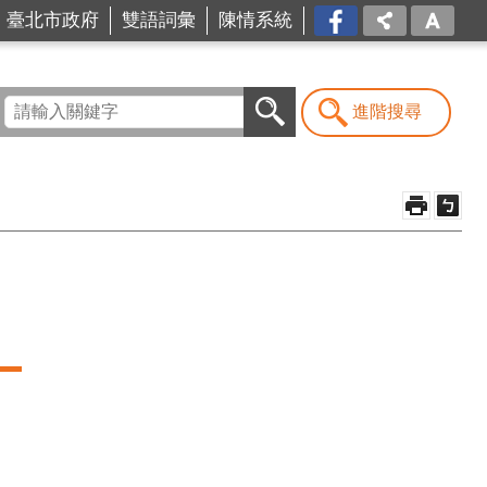
台北
臺北市政府
雙語詞彙
陳情系統
市商
業處-
我是
商Ya
進階搜尋
人