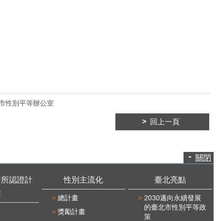
市性別平等辦公室
回上一頁
關閉
廁所認證計
性別主流化
臺北亮點
畫
總計畫
2030邁向永續發展
的臺北市性別平等政
獎勵計畫
策