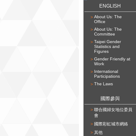
ENGLISH
About Us: The
Office
About Us: The
Committee
Taipei Gender
Statistics and
Figures
Gender Friendly at
Work
International
Participations
The Laws
國際參與
聯合國婦女地位委員
會
國際彩虹城市網絡
其他