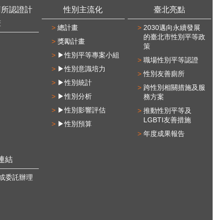
廁所認證計
性別主流化
臺北亮點
畫
總計畫
2030邁向永續發展
的臺北市性別平等政
獎勵計畫
策
▶性別平等專案小組
職場性別平等認證
▶性別意識培力
性別友善廁所
▶性別統計
跨性別相關措施及服
▶性別分析
務方案
▶性別影響評估
推動性別平等及
LGBTI友善措施
▶性別預算
年度成果報告
連結
或委託辦理