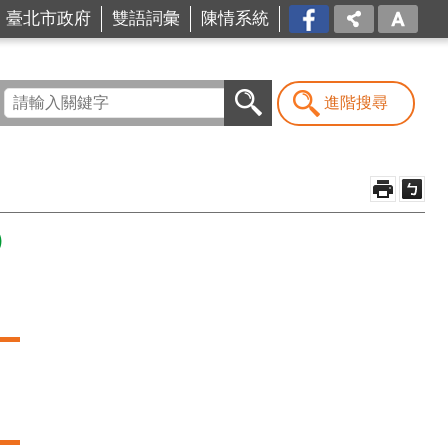
台北
臺北市政府
雙語詞彙
陳情系統
市商
業處-
我是
商Ya
進階搜尋
人
）