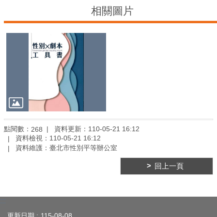
平
相關圖片
等
委
員
會
性
別
友
善
廁
所
認
點閱數：
資料更新：110-05-21 16:12
268
證
資料檢視：110-05-21 16:12
計
資料維護：臺北市性別平等辦公室
畫
回上一頁
性
別
主
流
:::
化
更新日期
115-08-08