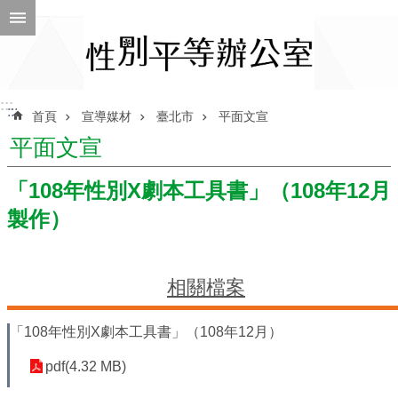
跳到主要內容區塊
進
階
搜
尋
:::
:::
首頁
宣導媒材
臺北市
平面文宣
平面文宣
ENGLISH
「108年性別X劇本工具書」（108年12月
製作）
性
別
平
等
相關檔案
辦
公
室
「108年性別X劇本工具書」（108年12月）
性
pdf(4.32 MB)
別