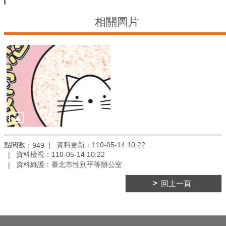
平
等
相關圖片
委
員
會
性
別
友
善
廁
所
認
證
點閱數：
資料更新：110-05-14 10:22
949
計
資料檢視：110-05-14 10:22
畫
資料維護：臺北市性別平等辦公室
性
回上一頁
別
主
流
化
:::