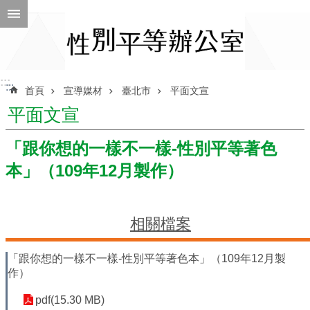
跳到主要內容區塊
進
階
搜
尋
:::
:::
首頁
宣導媒材
臺北市
平面文宣
平面文宣
ENGLISH
「跟你想的一樣不一樣-性別平等著色
本」（109年12月製作）
性
別
平
等
相關檔案
辦
公
室
「跟你想的一樣不一樣-性別平等著色本」（109年12月製
作）
性
別
pdf(15.30 MB)