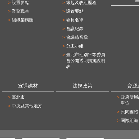
設置要點
緣起及改組歷程
業務職掌
設置要點
組織架構圖
委員名單
會議紀錄
會議錄音檔
分工小組
臺北市性別平等委員
會公開透明措施說明
表
宣導媒材
法規政策
資源
臺北市
政府所屬
單位
中央及其他地方
民間團體
國際組織