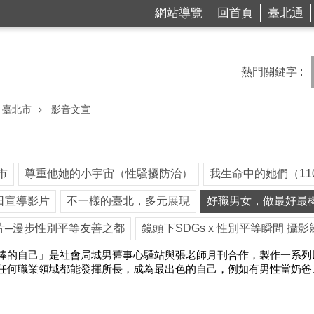
網站導覽
回首頁
臺北通
熱門關鍵字
臺北市
影音文宣
市
尊重他她的小宇宙（性騷擾防治）
我生命中的她們（1
日宣導影片
不一樣的臺北，多元展現
好職男女，做最好最
片─漫步性別平等友善之都
鏡頭下SDGs x 性別平等瞬間 攝影
棒的自己」是社會局城男舊事心驛站與張老師月刊合作，製作一系列
任何職業領域都能發揮所長，成為最出色的自己，例如有男性當奶爸