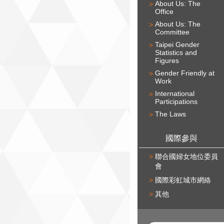
About Us: The
Office
About Us: The
Committee
Taipei Gender
Statistics and
Figures
Gender Friendly at
Work
International
Participations
The Laws
國際參與
聯合國婦女地位委員
會
國際彩虹城市網絡
其他