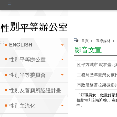
:::
跳到主要內容區塊
:::
首頁
宣導媒材
:::
ENGLISH
影音文宣
性別平等辦公室
性平方城市 就在臺北
性別平等委員會
工務局歷年臺灣女孩
市政服務普拉斯微影
性別友善廁所認證計畫
「好職男女，做最好最
傳統性別刻板印象，在
性別主流化
性。