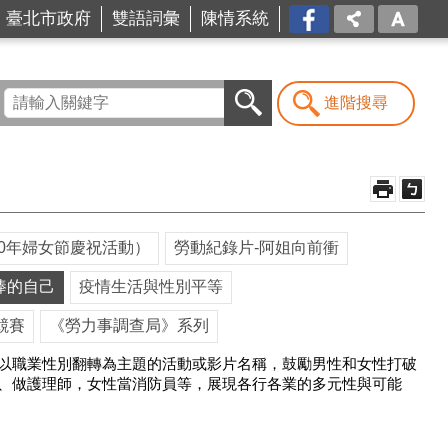
台北
臺北市政府
雙語詞彙
陳情系統
市商
業處-
我是
商Ya
進階搜尋
人
10年婦女節慶祝活動）
勞動紀錄片-阿姐向前衝
棒的自己
疫情生活與性別平等
競賽
《勞力事調查局》系列
以職業性別翻轉為主題的活動或影片名稱，鼓勵男性和女性打破
、做護理師，女性當消防員等，展現各行各業的多元性與可能