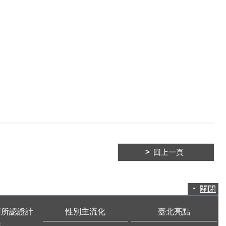
回上一頁
關閉
廁所認證計
性別主流化
臺北亮點
畫