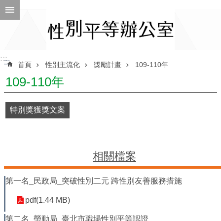
跳到主要內容區塊
進
階
搜
尋
:::
:::
首頁
性別主流化
獎勵計畫
109-110年
109-110年
ENGLISH
特別獎獲獎文案
性
別
平
等
相關檔案
辦
公
第一名_民政局_突破性別二元 跨性別友善服務措施
室
pdf(1.44 MB)
性
別
第二名_勞動局_臺北市職場性別平等認證