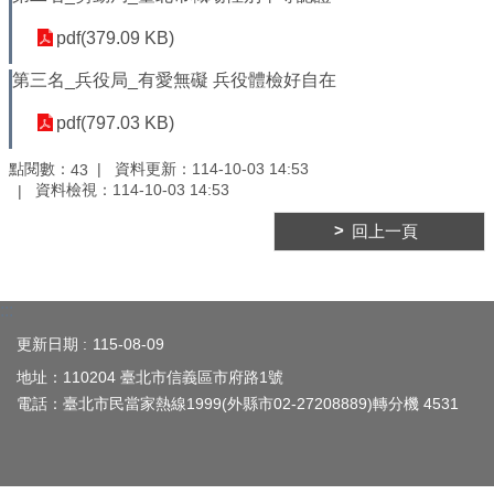
平
等
pdf(379.09 KB)
委
員
第三名_兵役局_有愛無礙 兵役體檢好自在
會
pdf(797.03 KB)
性
別
點閱數：
資料更新：
114-10-03 14:53
43
友
資料檢視：
114-10-03 14:53
善
廁
回上一頁
所
認
證
:::
計
畫
更新日期
115-08-09
地址：110204 臺北市信義區市府路1號
性
電話：臺北市民當家熱線1999(外縣市02-27208889)轉分機 4531
別
主
流
化