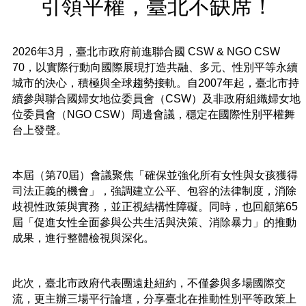
平
引領平權，臺北不缺席！
等
委
員
2026年3月，臺北市政府前進聯合國 CSW & NGO CSW
會
70，以實際行動向國際展現打造共融、多元、性別平等永續
城市的決心，積極與全球趨勢接軌。自2007年起，臺北市持
性
別
續參與聯合國婦女地位委員會（CSW）及非政府組織婦女地
友
位委員會（NGO CSW）周邊會議，穩定在國際性別平權舞
善
台上發聲。
廁
所
認
本屆（第70屆）會議聚焦「確保並強化所有女性與女孩獲得
證
司法正義的機會」，強調建立公平、包容的法律制度，消除
計
歧視性政策與實務，並正視結構性障礙。同時，也回顧第65
畫
屆「促進女性全面參與公共生活與決策、消除暴力」的推動
成果，進行整體檢視與深化。
性
別
主
流
此次，臺北市政府代表團遠赴紐約，不僅參與多場國際交
化
流，更主辦三場平行論壇，分享臺北在推動性別平等政策上