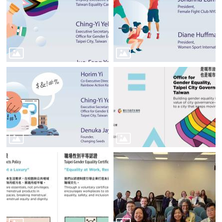
告
著
作
權
聲
明
隱
私
權
政
策