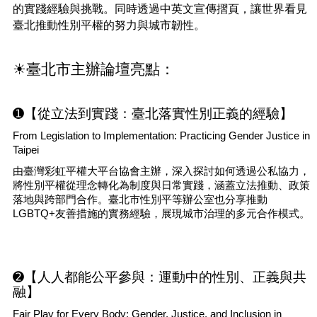
的實踐經驗與挑戰。同時透過中英文宣傳摺頁，讓世界看見
臺
臺北推動性別平權的努力與城市韌性。
北
亮
點
☀臺北市主辦論壇亮點：
國
際
➊【從立法到實踐：臺北落實性別正義的經驗】
參
與
From Legislation to Implementation: Practicing Gender Justice in
Taipei
宣
由臺灣彩虹平權大平台協會主辦，深入探討如何透過公私協力，
導
將性別平權從理念轉化為制度與日常實踐，涵蓋立法推動、政策
媒
落地與跨部門合作。臺北市性別平等辦公室也分享推動
材
LGBTQ+友善措施的實務經驗，展現城市治理的多元合作模式。
法
規
政
策
➋【人人都能公平參與：運動中的性別、正義與共
融】
資
Fair Play for Every Body: Gender, Justice, and Inclusion in